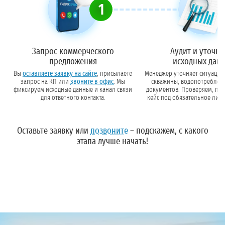
1
Запрос коммерческого
Аудит и уточн
предложения
исходных дан
Вы
оставляете заявку на сайте
, присылаете
Менеджер уточняет ситуацию:
запрос на КП или
звоните в офис
. Мы
скважины, водопотреблен
фиксируем исходные данные и канал связи
документов. Проверяем, попадает ли Ваш
для ответного контакта.
кейс под обязательное лиц
Оставьте заявку
или
позвоните
– подскажем, с какого
этапа лучше начать!