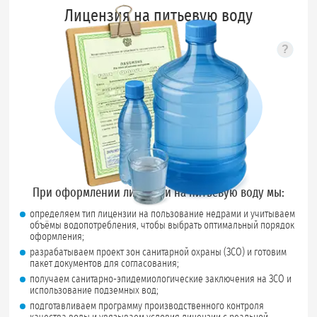
Лицензия на питьевую воду
?
Подск
При оформлении лицензии на питьевую воду мы:
определяем тип лицензии на пользование недрами и учитываем
объёмы водопотребления, чтобы выбрать оптимальный порядок
оформления;
разрабатываем проект зон санитарной охраны (ЗСО) и готовим
пакет документов для согласования;
получаем санитарно-эпидемиологические заключения на ЗСО и
использование подземных вод;
подготавливаем программу производственного контроля