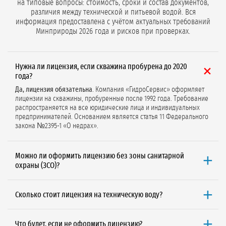
на типовые вопросы: стоимость, сроки и состав документов,
различия между технической и питьевой водой. Вся
информация предоставлена с учётом актуальных требований
Минприроды 2026 года и рисков при проверках.
Нужна ли лицензия, если скважина пробурена до 2020
года?
Да, лицензия обязательна
. Компания «ГидроСервис» оформляет
лицензии на скважины, пробуренные после 1992 года. Требование
распространяется на все юридические лица и индивидуальных
предпринимателей. Основанием является статья 11 Федерального
закона №2395-1 «О недрах».
Можно ли оформить лицензию без зоны санитарной
охраны (ЗСО)?
Да, если Вы оформляете
лицензию на техническую воду
при
объёме добычи до 100 м³/сут. С 2024 года по новым правилам
Сколько стоит лицензия на техническую воду?
Минприроды ЗСО и санитарно-эпидемиологические заключения не
требуются для технических нужд (полив, уборка, охлаждение).
Минимальная стоимость от 145 300 ₽
(без НДС и госпошлины 7 500
₽). Точная цена зависит от региона, наличия готовых документов
Что будет, если не оформить лицензию?