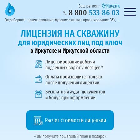
Иркутск
Ваш регион:
8 800
533 86 03
Предоставим полный пакет документов
Колл-центр на связи с 9:00 до 19:00
Нужна консульт
оссии
ГидроСервис - лицензирование, бурение скважин, проектирование ВЗУ, системы водоподготовки
Пригласить в тендер
Перезвоните мне!
ЛИЦЕНЗИЯ НА СКВАЖИНУ
для юридических лиц под ключ
в Иркутске и Иркутской области
Лицензирование добычи
подземных вод
от 2 месяцев *
Оплата производится только
после получения лицензии
Бесплатный аудит документов
и бонус при оформлении
Расчет стоимости лицензии
+ Вы получите пошаговый план в подарок