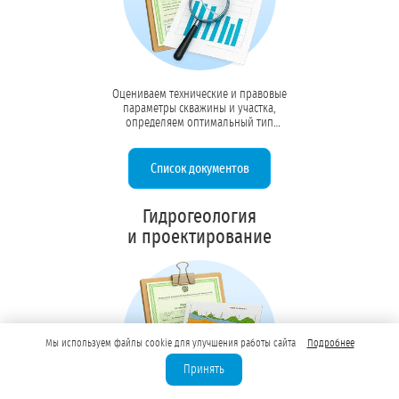
Оцениваем технические и правовые
параметры скважины и участка,
определяем оптимальный тип
лицензии (ВР, ВЭ или ВП), готовим
полный пакет документов и
сопровождаем взаимодействие с
Список документов
Минприроды и надзорными органами
до выдачи лицензии
Гидрогеология
и проектирование
Мы используем файлы cookie для улучшения работы сайта
Подробнее
Принять