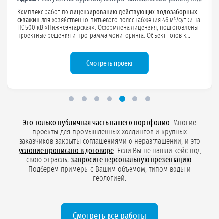
Комплекс работ по
лицензированию действующих водозаборных
скважин
для хозяйственно-питьевого водоснабжения 46 м³/сутки на
ПС 500 кВ «Нижнеангарская». Оформлена лицензия, подготовлены
проектные решения и программа мониторинга. Объект готов к
проверкам и вводу в эксплуатацию.
Смотреть проект
Это только публичная часть нашего портфолио
. Многие
проекты для промышленных холдингов и крупных
заказчиков закрыты соглашениями о неразглашении, и это
условие прописано в договоре
. Если Вы не нашли кейс под
свою отрасль,
запросите персональную презентацию
.
Подберём примеры с Вашим объёмом, типом воды и
геологией.
Смотреть все работы