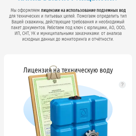
Мы оформляем
лицензии на использование подземных вод
для технических и питьевых целей. Помогаем определить тип
Вашей скважины, действующие требования и необходимый
пакет документов. Работаем под ключ с юрлицами, АО, ООО,
ИП, СНТ, УК и муниципальными заказчиками: от анализа
исходных данных до мониторинга и отчётности.
Лицензия на техническую воду
?
Подск