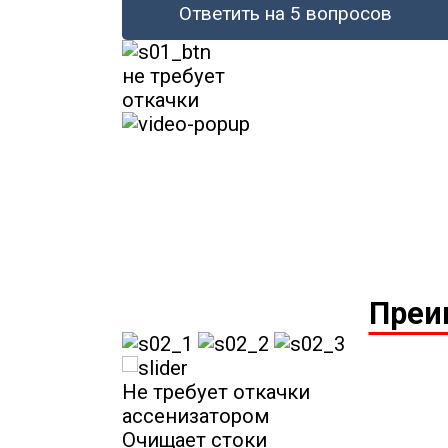
Ответить на 5 вопросов
не требует
откачки
Преи
Не требует откачки
ассенизатором
Очищает стоки