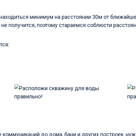
аходиться минимум на расстоянии 30м от ближайшег
 не получится, поэтому стараемся соблюсти расстоян
тся:
.
коммуникаций до дома, бани и других построек, ну